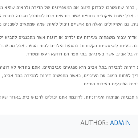
 ברור שתצטרכו לבדוק היטב את המאפיינים של הדירה ולראות שהיא מו
צוב. אבל ישנם שיקולים נוספים אשר דורשים מכם להסתכל מגבוה במבט 
פית. גם השיקולים האלה הם אישיים ויכול להיות שמה שמתאים לשכנים
ן אדיר עבור משפחות צעירות עם ילדים או זוגות אשר מתכננים להביא יל
ה בעיות לוגיסטיות הקשורות בהסעת הילדים לבתי הספר. אבל מה שנרא
 בל אביב אשר בעיניהם בתי ספר הם דווקא רעש ומטרד.
ירות למכירה בתל אביב היא מפגעים סביבתיים. אתם בוודאי לא רוצים
צריך לפתוח היטב את העיניים, כאשר מחפשים דירות למכירה בתל אביב, 
מים הפוגעים באיכות החיים.
תכניות הפיתוח העירוניות. לדוגמה אתם יכולים לרכוש בית באזור שקט
AUTHOR:
ADMIN