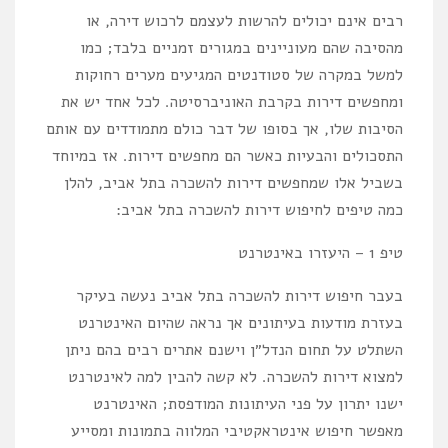
רבים אינם יכולים להרשות לעצמם לרכוש דירה, או
מהסיבה שהם מעוניינים במגורים זמניים בלבד; כמו
למשל במקרה של סטודנטים המגיעים מערים רחוקות
ומחפשים דירות בקרבת האוניברסיטה. לכל אחד יש את
הסיבות שלו, אך בסופו של דבר כולם מתמודדים עם אותם
התסכולים והבעיות כאשר הם מחפשים דירות. אז במיוחד
בשביל אלו שמחפשים דירות להשכרה בתל אביב, להלן
כמה טיפים לחיפוש דירות להשכרה בתל אביב:
טיפ 1 – היעזרו באינטרנט
בעבר חיפוש דירות להשכרה בתל אביב נעשה בעיקר
בעזרת מודעות בעיתונים אך נראה שהיום האינטרנט
השתלט על תחום הנדל״ן וישנם אתרים רבים בהם ניתן
למצוא דירות להשכרה. לא קשה להבין למה לאינטרנט
ישנו יתרון על פני העיתונות המודפסת; האינטרנט
מאפשר חיפוש אינטראקטיבי המלווה בתמונות ומסייע