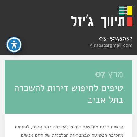
S
k
i
p
n
a
03-5245032
v
i
dira222@gmail.com
g
a
t
i
o
מרץ
07
n
טיפים לחיפוש דירות להשכרה
בתל אביב
אנשים רבים מחפשים דירות להשכרה בתל אביב, לפעמים
מהסיבה הפשוטה שבמציאות הכלכלית של היום אנשים