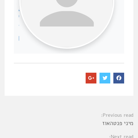
:
A
D
M
I
N
Previous read:
מיני פנטהאוז
Next read: